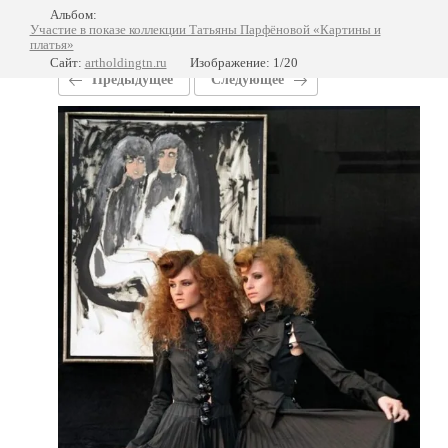
Альбом:
Участие в показе коллекции Татьяны Парфёновой «Картины и
платья»
Сайт:
artholdingtn.ru
Изображение: 1/20
Предыдущее
Следующее