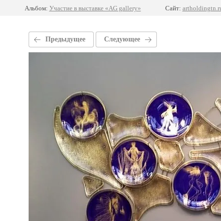
Альбом:
Участие в выставке «AG gallery»
Сайт:
artholdingtn.r
Предыдущее
Следующее